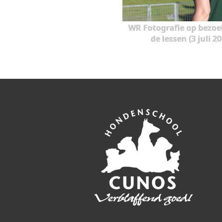
WR Fotografie op bezoe
de lessen (3 juli 2