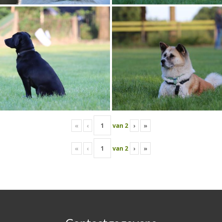
«
‹
van
2
›
»
«
‹
van
2
›
»