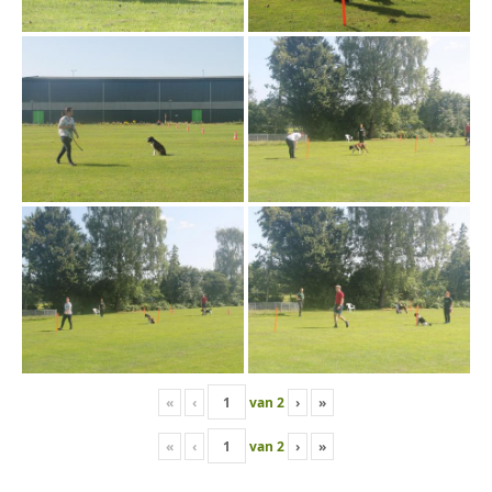
«
‹
van
2
›
»
«
‹
van
2
›
»