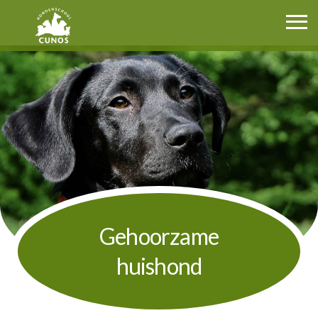
Cunos.nl
Gehoorzame
huishond